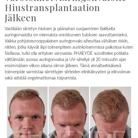
Hiustransplantaation
Jälkeen
Vastikään siirretyn hiuksen ja päänahan suojaaminen liialliselta
auringonvalolta on olennaista onnistuneen tuloksen saavuttamiseksi.
Vaikka pohjoiseurooppalainen auringonvalo aiheuttaa vähäisen riskin,
niiden, jotka käyvät läpi toimenpiteen aurinkoisemmissa paikoissa kuten
Sisiliassa, tulisi olla erityisen varovaisia. PHAEYDE suosittelee potilaita
välttämään suoraa auringonvaloa ja UV-säteilyä yli 20 minuutin ajan
ensimmäisen viikon aikana siirron jälkeen. Tämä ennaltaehkäisevä
toimenpide varmistaa siirrettyjen siirteiden elinikäisyyden ja elinvoiman
sekä edistää ongelmattomaa toipumista.