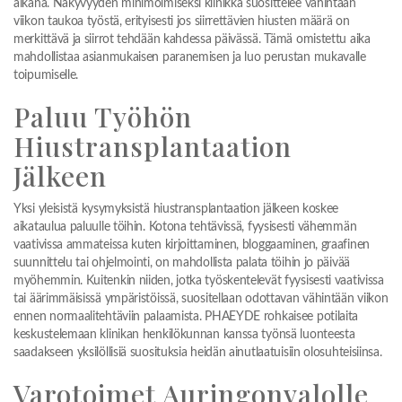
aikana. Näkyvyyden minimoimiseksi klinikka suosittelee vähintään
viikon taukoa työstä, erityisesti jos siirrettävien hiusten määrä on
merkittävä ja siirrot tehdään kahdessa päivässä. Tämä omistettu aika
mahdollistaa asianmukaisen paranemisen ja luo perustan mukavalle
toipumiselle.
Paluu Työhön
Hiustransplantaation
Jälkeen
Yksi yleisistä kysymyksistä hiustransplantaation jälkeen koskee
aikataulua paluulle töihin. Kotona tehtävissä, fyysisesti vähemmän
vaativissa ammateissa kuten kirjoittaminen, bloggaaminen, graafinen
suunnittelu tai ohjelmointi, on mahdollista palata töihin jo päivää
myöhemmin. Kuitenkin niiden, jotka työskentelevät fyysisesti vaativissa
tai äärimmäisissä ympäristöissä, suositellaan odottavan vähintään viikon
ennen normaalitehtäviin palaamista. PHAEYDE rohkaisee potilaita
keskustelemaan klinikan henkilökunnan kanssa työnsä luonteesta
saadakseen yksilöllisiä suosituksia heidän ainutlaatuisiin olosuhteisiinsa.
Varotoimet Auringonvalolle