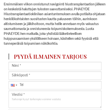
Ensimmäisen viikon onnistunut navigointi hiustransplantaation jälkeen
on keskeistä haluttujen tulosten saavuttamiseksi. PHAEYDE
Hiustransplantaatioklinikan asiantuntemuksen avulla potilaita ohjataan
henkilökohtaisten suositusten kautta paluuseen töihin, aurinkoon
altistumiseen ja jälkihoitoon, mutta heille annetaan myös vakuutus
saumattomasta ja onnistuneesta toipumiskokemuksesta. Luota
PHAEYDE:hen matkalla, joka yhdistää lääketieteellisen
huippuosaamisen yksilölliseen hoivaan, käsitellen sekä fyysisiä että
tunneperäisiä toipumisen näkökohtia.
PYYDÄ ILMAINEN TARJOUS
Tarkempi kysyt tarkempia voimme vastata.