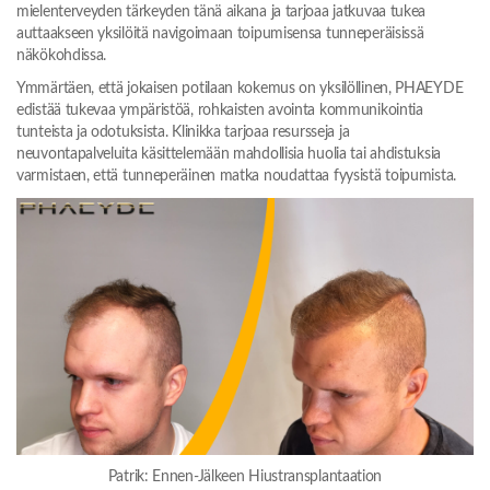
mielenterveyden tärkeyden tänä aikana ja tarjoaa jatkuvaa tukea
auttaakseen yksilöitä navigoimaan toipumisensa tunneperäisissä
näkökohdissa.
Ymmärtäen, että jokaisen potilaan kokemus on yksilöllinen, PHAEYDE
edistää tukevaa ympäristöä, rohkaisten avointa kommunikointia
tunteista ja odotuksista. Klinikka tarjoaa resursseja ja
neuvontapalveluita käsittelemään mahdollisia huolia tai ahdistuksia
varmistaen, että tunneperäinen matka noudattaa fyysistä toipumista.
Patrik: Ennen-Jälkeen Hiustransplantaation