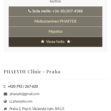
käyttöä.
Soita meille:
+36-30/207-4588
Matkustaminen PHAEYDE
Majoitus
Varaa hoito
PHAEYDE Clinic - Praha
+420-792 / 267-620
phaeyde@gmail.com
cz.phaeyde.com
Praha 3. Posch, Václavské nám. 841/3