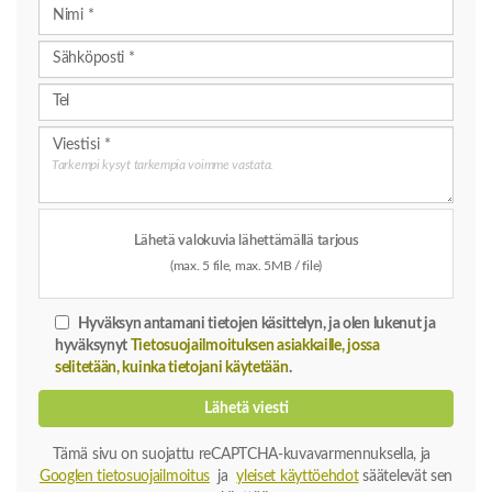
Tarkempi kysyt tarkempia voimme vastata.
Lähetä valokuvia lähettämällä tarjous
(max. 5 file, max. 5MB / file)
Hyväksyn antamani tietojen käsittelyn, ja olen lukenut ja
hyväksynyt
Tietosuojailmoituksen asiakkaille, jossa
selitetään, kuinka tietojani käytetään
.
Lähetä viesti
Tämä sivu on suojattu reCAPTCHA-kuvavarmennuksella, ja
Googlen tietosuojailmoitus
ja
yleiset käyttöehdot
säätelevät sen