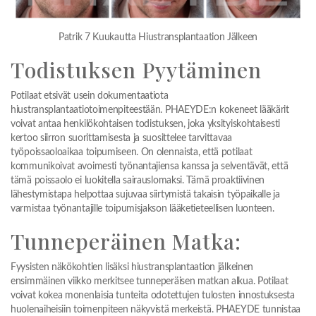
Patrik 7 Kuukautta Hiustransplantaation Jälkeen
Todistuksen Pyytäminen
Potilaat etsivät usein dokumentaatiota
hiustransplantaatiotoimenpiteestään. PHAEYDE:n kokeneet lääkärit
voivat antaa henkilökohtaisen todistuksen, joka yksityiskohtaisesti
kertoo siirron suorittamisesta ja suosittelee tarvittavaa
työpoissaoloaikaa toipumiseen. On olennaista, että potilaat
kommunikoivat avoimesti työnantajiensa kanssa ja selventävät, että
tämä poissaolo ei luokitella sairauslomaksi. Tämä proaktiivinen
lähestymistapa helpottaa sujuvaa siirtymistä takaisin työpaikalle ja
varmistaa työnantajille toipumisjakson lääketieteellisen luonteen.
Tunneperäinen Matka:
Fyysisten näkökohtien lisäksi hiustransplantaation jälkeinen
ensimmäinen viikko merkitsee tunneperäisen matkan alkua. Potilaat
voivat kokea monenlaisia tunteita odotettujen tulosten innostuksesta
huolenaiheisiin toimenpiteen näkyvistä merkeistä. PHAEYDE tunnistaa