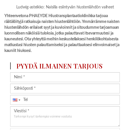
Ludwig-asteikko: Naisilla esiintyvän hiustenlähdön vaiheet
Yhteenvetona PHAEYDE Hiustransplantaatioklinikka tarjoaa
räätälöityjä ratkaisuja naisten hiustenlähtöön. Ymmärrämme naisten
hiustenlähdön erilaiset syyt ja kuvioinnit ja sitoudumme tarjoamaan
luonnollisen näköisiä tuloksia, jotka palauttavat itsevarmuutesi ja
kauneutesi. Ota yhteyttä meihin keskustellaksesi henkilökohtaisesta
matkastasi hiusten palauttamiseksi ja palauttaaksesi elinvoimaiset ja
kauniit hiuksesi.
PYYDÄ ILMAINEN TARJOUS
Tarkempi kysyt tarkempia voimme vastata.