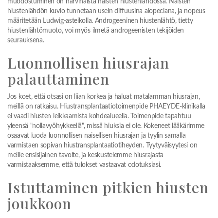
muodostuminen on harvinaista naisten hiustenlähdössä. Naisten
hiustenlähdön kuvio tunnetaan usein diffuusina alopeciana, ja nopeus
määritetään Ludwig-asteikolla. Androgeeninen hiustenlähtö, tietty
hiustenlähtömuoto, voi myös ilmetä androgeenisten tekijöiden
seurauksena.
Luonnollisen hiusrajan
palauttaminen
Jos koet, että otsasi on liian korkea ja haluat matalamman hiusrajan,
meillä on ratkaisu. Hiustransplantaatiotoimenpide PHAEYDE-klinikalla
ei vaadi hiusten leikkaamista kohdealueella. Toimenpide tapahtuu
yleensä "nollavyöhykkeellä", missä hiuksia ei ole. Kokeneet lääkärimme
osaavat luoda luonnollisen naisellisen hiusrajan ja tyylin samalla
varmistaen sopivan hiustransplantaatiotiheyden. Tyytyväisyytesi on
meille ensisijainen tavoite, ja keskustelemme hiusrajasta
varmistaaksemme, että tulokset vastaavat odotuksiasi.
Istuttaminen pitkien hiusten
joukkoon