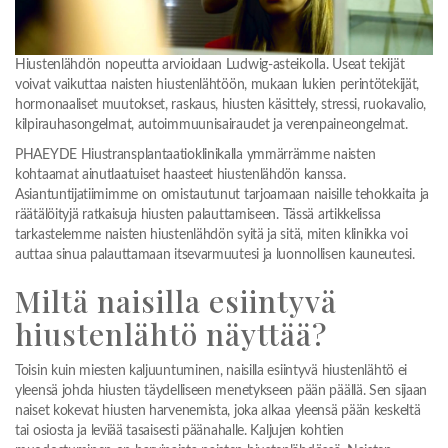
Hiustenlähdön nopeutta arvioidaan Ludwig-asteikolla. Useat tekijät
voivat vaikuttaa naisten hiustenlähtöön, mukaan lukien perintötekijät,
hormonaaliset muutokset, raskaus, hiusten käsittely, stressi, ruokavalio,
kilpirauhasongelmat, autoimmuunisairaudet ja verenpaineongelmat.
PHAEYDE Hiustransplantaatioklinikalla ymmärrämme naisten
kohtaamat ainutlaatuiset haasteet hiustenlähdön kanssa.
Asiantuntijatiimimme on omistautunut tarjoamaan naisille tehokkaita ja
räätälöityjä ratkaisuja hiusten palauttamiseen. Tässä artikkelissa
tarkastelemme naisten hiustenlähdön syitä ja sitä, miten klinikka voi
auttaa sinua palauttamaan itsevarmuutesi ja luonnollisen kauneutesi.
Miltä naisilla esiintyvä
hiustenlähtö näyttää?
Toisin kuin miesten kaljuuntuminen, naisilla esiintyvä hiustenlähtö ei
yleensä johda hiusten täydelliseen menetykseen pään päällä. Sen sijaan
naiset kokevat hiusten harvenemista, joka alkaa yleensä pään keskeltä
tai osiosta ja leviää tasaisesti päänahalle. Kaljujen kohtien