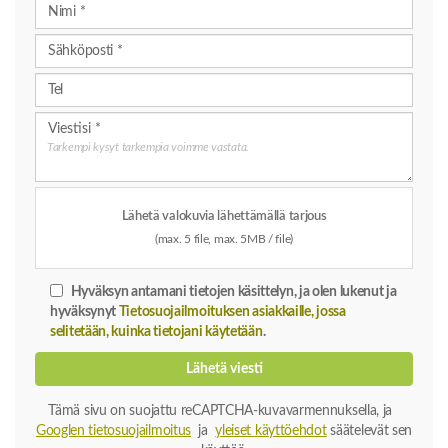
Tarkempi kysyt tarkempia voimme vastata.
Lähetä valokuvia lähettämällä tarjous
(max. 5 file, max. 5MB / file)
Hyväksyn antamani tietojen käsittelyn, ja olen lukenut ja
hyväksynyt
Tietosuojailmoituksen asiakkaille, jossa
selitetään, kuinka tietojani käytetään
.
Lähetä viesti
Tämä sivu on suojattu reCAPTCHA-kuvavarmennuksella, ja
Googlen tietosuojailmoitus
ja
yleiset käyttöehdot
säätelevät sen