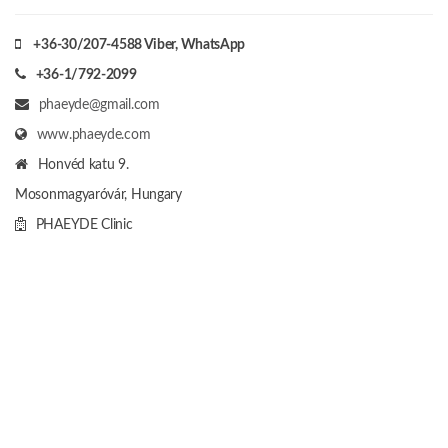
+36-30/207-4588
Viber, WhatsApp
+36-1/792-2099
phaeyde@gmail.com
www.phaeyde.com
Honvéd katu 9.
Mosonmagyaróvár, Hungary
PHAEYDE Clinic