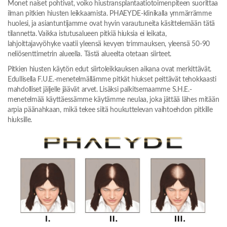
Monet naiset pohtivat, voiko hiustransplantaatiotoimenpiteen suorittaa
ilman pitkien hiusten leikkaamista. PHAEYDE-klinikalla ymmärrämme
huolesi, ja asiantuntijamme ovat hyvin varautuneita käsittelemään tätä
tilannetta. Vaikka istutusalueen pitkiä hiuksia ei leikata,
lahjoittajavyöhyke vaatii yleensä kevyen trimmauksen, yleensä 50-90
neliösenttimetrin alueella. Tästä alueelta otetaan siirteet.
Pitkien hiusten käytön edut siirtoleikkauksen aikana ovat merkittävät.
Edullisella F.U.E.-menetelmällämme pitkät hiukset peittävät tehokkaasti
mahdolliset jäljelle jäävät arvet. Lisäksi palkitsemaamme S.H.E.-
menetelmää käyttäessämme käytämme neulaa, joka jättää lähes mitään
arpia päänahkaan, mikä tekee siitä houkuttelevan vaihtoehdon pitkille
hiuksille.