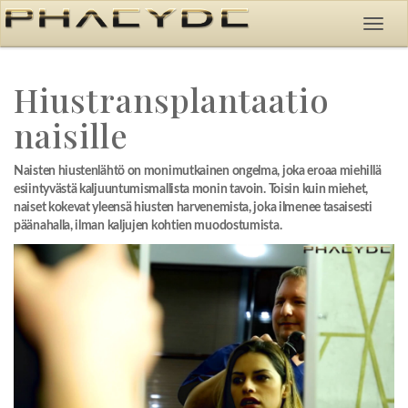
Hiustransplantaatio
naisille
Naisten hiustenlähtö on monimutkainen ongelma, joka eroaa miehillä
esiintyvästä kaljuuntumismallista monin tavoin. Toisin kuin miehet,
naiset kokevat yleensä hiusten harvenemista, joka ilmenee tasaisesti
päänahalla, ilman kaljujen kohtien muodostumista.