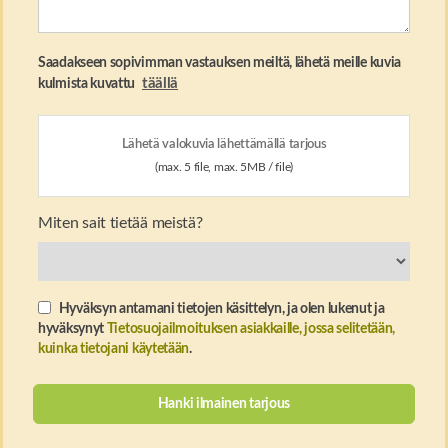
Saadakseen sopivimman vastauksen meiltä, ​​lähetä meille kuvia
täällä
kulmista kuvattu
Lähetä valokuvia lähettämällä tarjous
(max. 5 file, max. 5MB / file)
Miten sait tietää meistä?
Hyväksyn antamani tietojen käsittelyn, ja olen lukenut ja
hyväksynyt
Tietosuojailmoituksen asiakkaille, jossa selitetään,
kuinka tietojani käytetään
.