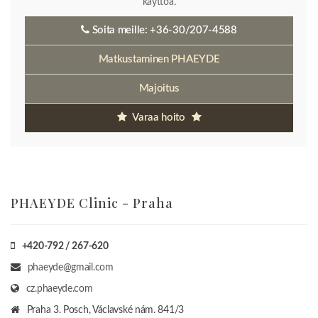
käyttöä.
Soita meille:
+36-30/207-4588
Matkustaminen PHAEYDE
Majoitus
Varaa hoito
PHAEYDE Clinic - Praha
+420-792 / 267-620
phaeyde@gmail.com
cz.phaeyde.com
Praha 3. Posch, Václavské nám. 841/3