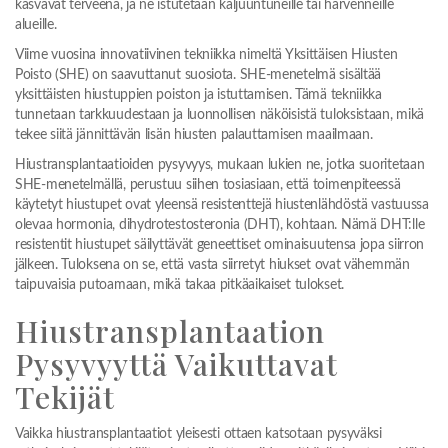
kasvavat terveenä, ja ne istutetaan kaljuuntuneille tai harvenneille
alueille.
Viime vuosina innovatiivinen tekniikka nimeltä Yksittäisen Hiusten
Poisto (SHE) on saavuttanut suosiota. SHE-menetelmä sisältää
yksittäisten hiustuppien poiston ja istuttamisen. Tämä tekniikka
tunnetaan tarkkuudestaan ja luonnollisen näköisistä tuloksistaan, mikä
tekee siitä jännittävän lisän hiusten palauttamisen maailmaan.
Hiustransplantaatioiden pysyvyys, mukaan lukien ne, jotka suoritetaan
SHE-menetelmällä, perustuu siihen tosiasiaan, että toimenpiteessä
käytetyt hiustupet ovat yleensä resistenttejä hiustenlähdöstä vastuussa
olevaa hormonia, dihydrotestosteronia (DHT), kohtaan. Nämä DHT:lle
resistentit hiustupet säilyttävät geneettiset ominaisuutensa jopa siirron
jälkeen. Tuloksena on se, että vasta siirretyt hiukset ovat vähemmän
taipuvaisia putoamaan, mikä takaa pitkäaikaiset tulokset.
Hiustransplantaation
Pysyvyyttä Vaikuttavat
Tekijät
Vaikka hiustransplantaatiot yleisesti ottaen katsotaan pysyväksi