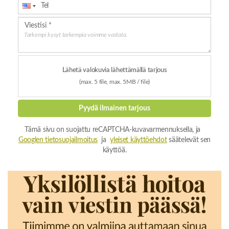
Tarkempi kysyt tarkempia voimme vastata.
Lähetä valokuvia lähettämällä tarjous
(max. 5 file, max. 5MB / file)
Pyydä ilmainen tarjous
Tämä sivu on suojattu reCAPTCHA-kuvavarmennuksella, ja
Googlen tietosuojailmoitus
ja
yleiset käyttöehdot
säätelevät sen
käyttöä.