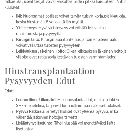
ratkaisuksi, useat tekijät voivat vaikuttaa niiden pitkäaikaisuuteen. Niihin
kuuluvat:
Ikä:
Nuoremmat potilaat voivat tarvita tulevia korjausleikkauksia,
koska hiustenlähtö voi edetä iän myötä.
Yleisterveys:
Hyvä yleisterveys voi edistää leikkauksen
onnistumista ja pysyvyyttä.
Kirurgin taito:
Kirurgin asiantuntemus ja toimenpiteen laatu
voivat vaikuttaa tulosten pysyvyyteen.
Leikkauksen Jälkeinen Hoito:
Oikea leikkauksen jälkeinen hoito ja
ylläpito ovat ratkaisevia kestävien tulosten varmistamiseksi.
Hiustransplantaation
Pysyvyyden Edut
Edut:
Luonnollinen Ulkonäkö:
Hiustransplantaatiot, mukaan lukien
SHE-menetelmä, tarjoavat luonnollisimman näköiset tulokset.
Pysyvä Ratkaisu:
Siirretyt hiukset ovat yleensä pysyviä, mikä
vähentää jatkuvien hoitojen tarvetta.
Lisääntynyt Itsetunto:
Täysi hiuspää voi merkittävästi lisätä
itsetuntoa.