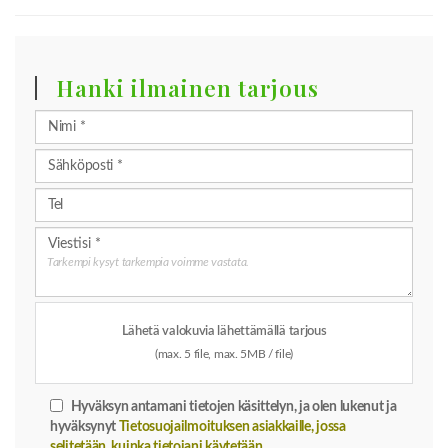
Hanki ilmainen tarjous
Tarkempi kysyt tarkempia voimme vastata.
Lähetä valokuvia lähettämällä tarjous
(max. 5 file, max. 5MB / file)
Hyväksyn antamani tietojen käsittelyn, ja olen lukenut ja
hyväksynyt
Tietosuojailmoituksen asiakkaille, jossa
selitetään, kuinka tietojani käytetään
.