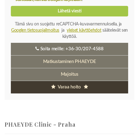
Lähetä viesti
Tämä sivu on suojattu reCAPTCHA-kuvavarmennuksella, ja
Googlen tietosuojailmoitus
ja
yleiset käyttöehdot
säätelevät sen
käyttöä.
Soita meille:
+36-30/207-4588
Matkustaminen PHAEYDE
Majoitus
Varaa hoito
PHAEYDE Clinic - Praha