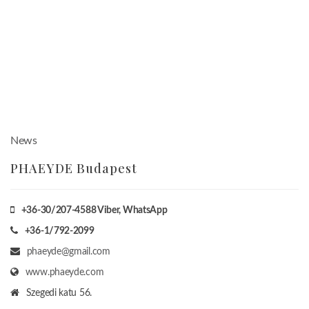
News
PHAEYDE Budapest
+36-30/207-4588
Viber, WhatsApp
+36-1/792-2099
phaeyde@gmail.com
www.phaeyde.com
Szegedi katu 56.