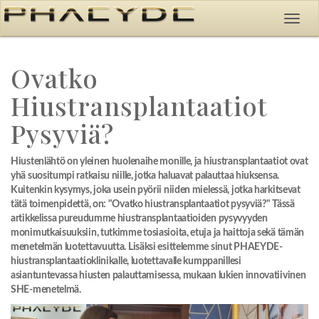
Ovatko
Hiustransplantaatiot
Pysyviä?
Hiustenlähtö on yleinen huolenaihe monille, ja hiustransplantaatiot ovat
yhä suositumpi ratkaisu niille, jotka haluavat palauttaa hiuksensa.
Kuitenkin kysymys, joka usein pyörii niiden mielessä, jotka harkitsevat
tätä toimenpidettä, on: "Ovatko hiustransplantaatiot pysyviä?" Tässä
artikkelissa pureudumme hiustransplantaatioiden pysyvyyden
monimutkaisuuksiin, tutkimme tosiasioita, etuja ja haittoja sekä tämän
menetelmän luotettavuutta. Lisäksi esittelemme sinut PHAEYDE-
hiustransplantaatioklinikalle, luotettavalle kumppanillesi
asiantuntevassa hiusten palauttamisessa, mukaan lukien innovatiivinen
SHE-menetelmä.