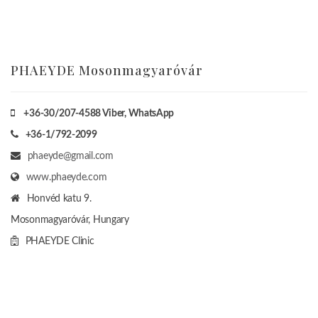
PHAEYDE Mosonmagyaróvár
+36-30/207-4588
Viber, WhatsApp
+36-1/792-2099
phaeyde@gmail.com
www.phaeyde.com
Honvéd katu 9.
Mosonmagyaróvár, Hungary
PHAEYDE Clinic