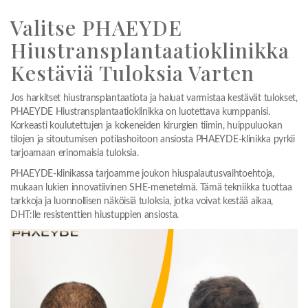
Valitse PHAEYDE
Hiustransplantaatioklinikka
Kestäviä Tuloksia Varten
Jos harkitset hiustransplantaatiota ja haluat varmistaa kestävät tulokset,
PHAEYDE Hiustransplantaatioklinikka on luotettava kumppanisi.
Korkeasti koulutettujen ja kokeneiden kirurgien tiimin, huippuluokan
tilojen ja sitoutumisen potilashoitoon ansiosta PHAEYDE-klinikka pyrkii
tarjoamaan erinomaisia tuloksia.
PHAEYDE-klinikassa tarjoamme joukon hiuspalautusvaihtoehtoja,
mukaan lukien innovatiivinen SHE-menetelmä. Tämä tekniikka tuottaa
tarkkoja ja luonnollisen näköisiä tuloksia, jotka voivat kestää aikaa,
DHT:lle resistenttien hiustuppien ansiosta.