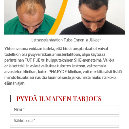
Hiustransplantaation Tulos Ennen ja Jälkeen
Yhteenvetona voidaan todeta, että hiustransplantaatiot voivat
todellakin olla pysyvä ratkaisu hiustenlähtöön, olipa käytössä
perinteinen FUT, FUE tai huipputekninen SHE-menetelmä. Vaikka
erilaiset tekijät voivat vaikuttaa tulosten kestoon, valitsemalla
arvostetun klinikan, kuten PHAEYDE-klinikan, voit merkittävästi lisätä
mahdollisuuksiasi nauttia luonnollisesta ja kauniista hiuksista koko
elämän ajan.
PYYDÄ ILMAINEN TARJOUS