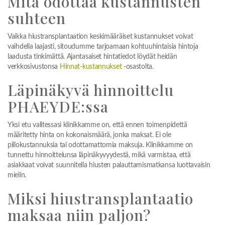
Mitä odottaa kustannusten
suhteen
Vaikka hiustransplantaation keskimääräiset kustannukset voivat
vaihdella laajasti, sitoudumme tarjoamaan kohtuuhintaisia hintoja
laadusta tinkimättä. Ajantasaiset hintatiedot löydät heidän
verkkosivustonsa
Hinnat-kustannukset
-osastolta.
Läpinäkyvä hinnoittelu
PHAEYDE:ssa
Yksi etu valitessasi klinikkamme on, että ennen toimenpidettä
määritetty hinta on kokonaismäärä, jonka maksat. Ei ole
piilokustannuksia tai odottamattomia maksuja. Klinikkamme on
tunnettu hinnoittelunsa läpinäkyvyydestä, mikä varmistaa, että
asiakkaat voivat suunnitella hiusten palauttamismatkansa luottavaisin
mielin.
Miksi hiustransplantaatio
maksaa niin paljon?