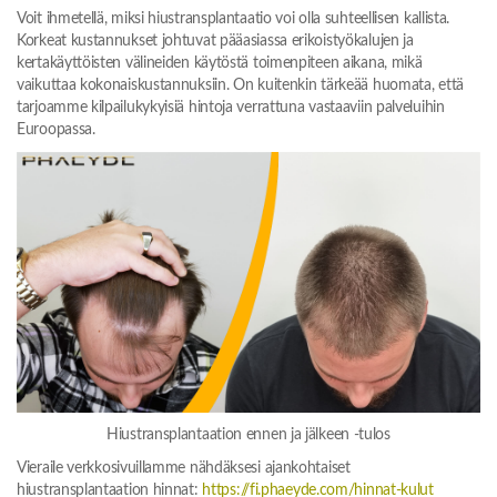
Voit ihmetellä, miksi hiustransplantaatio voi olla suhteellisen kallista.
Korkeat kustannukset johtuvat pääasiassa erikoistyökalujen ja
kertakäyttöisten välineiden käytöstä toimenpiteen aikana, mikä
vaikuttaa kokonaiskustannuksiin. On kuitenkin tärkeää huomata, että
tarjoamme kilpailukykyisiä hintoja verrattuna vastaaviin palveluihin
Euroopassa.
Hiustransplantaation ennen ja jälkeen -tulos
Vieraile verkkosivuillamme nähdäksesi ajankohtaiset
hiustransplantaation hinnat:
https://fi.phaeyde.com/hinnat-kulut