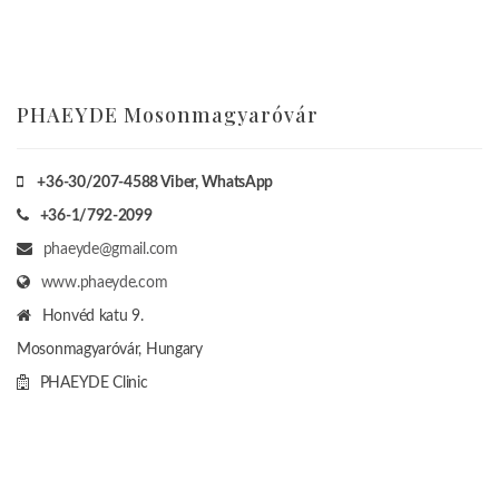
PHAEYDE Mosonmagyaróvár
+36-30/207-4588
Viber, WhatsApp
+36-1/792-2099
phaeyde@gmail.com
www.phaeyde.com
Honvéd katu 9.
Mosonmagyaróvár, Hungary
PHAEYDE Clinic