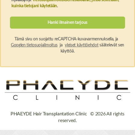
hyväksynyt
Tietosuojailmoituksen asiakkaille, jossa selitetään,
kuinka tietojani käytetään
.
Tämä sivu on suojattu reCAPTCHA-kuvavarmennuksella, ja
Googlen tietosuojailmoitus
ja
yleiset käyttöehdot
säätelevät sen
käyttöä.
PHAEYDE Hair Transplantation Clinic
© 2026 All rights
reserved.