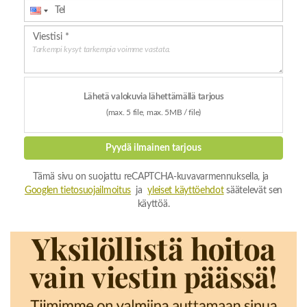
Tarkempi kysyt tarkempia voimme vastata.
Lähetä valokuvia lähettämällä tarjous
(max. 5 file, max. 5MB / file)
Pyydä ilmainen tarjous
Tämä sivu on suojattu reCAPTCHA-kuvavarmennuksella, ja
Googlen tietosuojailmoitus
ja
yleiset käyttöehdot
säätelevät sen
käyttöä.