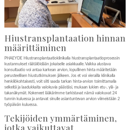
Hiustransplantaation hinnan
määrittäminen
PHAEYDE Hiustransplantaatioklinikalla hiustransplantaatioprosessin
kustannukset räätälöidään jokaiselle asiakkaalle. Vaikka alustava
konsultaatio voi antaa karkean arvion, lopullinen hinta määritetään
perusteellisen hiustutkimuksen jälkeen. Jos et voi vierailla klinikalla
henkilökohtaisesti, voit silti saada tarkan hinta-arvion toimittamalla
selkeitä ja laadukkaita valokuvia päästäsi, mukaan lukien etu-, ylä- ja
takanäkymät. Kokeneet lääkärimme tarkistavat nämä valokuvat 24
tunnin kuluessa ja antavat sinulle asiantuntevan arvion viimeistään 2
työpäivän kuluessa.
Tekijöiden ymmärtäminen,
jotka vaikuttavat