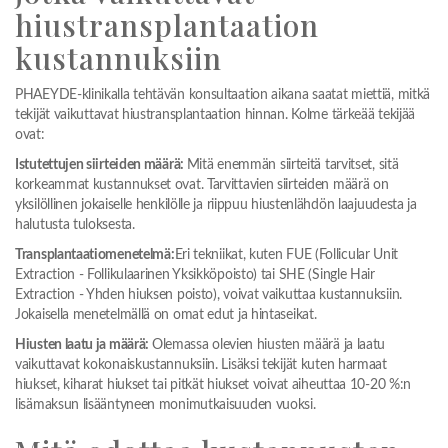
hiustransplantaation
kustannuksiin
PHAEYDE-klinikalla tehtävän konsultaation aikana saatat miettiä, mitkä
tekijät vaikuttavat hiustransplantaation hinnan. Kolme tärkeää tekijää
ovat:
Istutettujen siirteiden määrä:
Mitä enemmän siirteitä tarvitset, sitä
korkeammat kustannukset ovat. Tarvittavien siirteiden määrä on
yksilöllinen jokaiselle henkilölle ja riippuu hiustenlähdön laajuudesta ja
halutusta tuloksesta.
Transplantaatiomenetelmä:
Eri tekniikat, kuten FUE (Follicular Unit
Extraction - Follikulaarinen Yksikköpoisto) tai SHE (Single Hair
Extraction - Yhden hiuksen poisto), voivat vaikuttaa kustannuksiin.
Jokaisella menetelmällä on omat edut ja hintaseikat.
Hiusten laatu ja määrä:
Olemassa olevien hiusten määrä ja laatu
vaikuttavat kokonaiskustannuksiin. Lisäksi tekijät kuten harmaat
hiukset, kiharat hiukset tai pitkät hiukset voivat aiheuttaa 10-20 %:n
lisämaksun lisääntyneen monimutkaisuuden vuoksi.