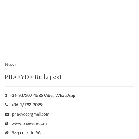
News
PHAEYDE Budapest
+36-30/207-4588
Viber, WhatsApp
+36-1/792-2099
phaeyde@gmail.com
www.phaeyde.com
Szegedi katu 56.