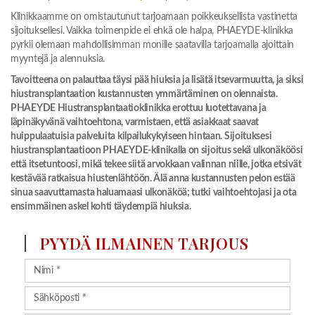
Klinikkaamme on omistautunut tarjoamaan poikkeuksellista vastinetta
sijoituksellesi. Vaikka toimenpide ei ehkä ole halpa, PHAEYDE-klinikka
pyrkii olemaan mahdollisimman monille saatavilla tarjoamalla ajoittain
myyntejä ja alennuksia.
Tavoitteena on palauttaa täysi pää hiuksia ja lisätä itsevarmuutta, ja siksi
hiustransplantaation kustannusten ymmärtäminen on olennaista.
PHAEYDE Hiustransplantaatioklinikka erottuu luotettavana ja
läpinäkyvänä vaihtoehtona, varmistaen, että asiakkaat saavat
huippulaatuisia palveluita kilpailukykyiseen hintaan. Sijoituksesi
hiustransplantaatioon PHAEYDE-klinikalla on sijoitus sekä ulkonäköösi
että itsetuntoosi, mikä tekee siitä arvokkaan valinnan niille, jotka etsivät
kestävää ratkaisua hiustenlähtöön. Älä anna kustannusten pelon estää
sinua saavuttamasta haluamaasi ulkonäköä; tutki vaihtoehtojasi ja ota
ensimmäinen askel kohti täydempiä hiuksia.
PYYDÄ ILMAINEN TARJOUS