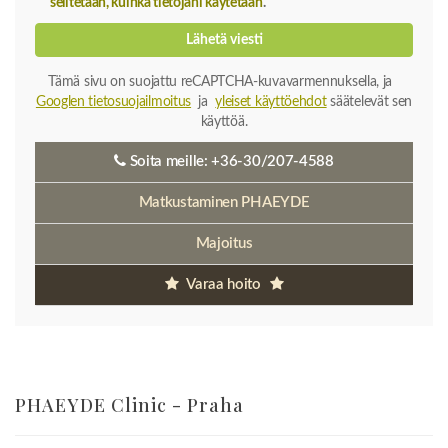
selitetään, kuinka tietojani käytetään
.
Lähetä viesti
Tämä sivu on suojattu reCAPTCHA-kuvavarmennuksella, ja
Googlen tietosuojailmoitus
ja
yleiset käyttöehdot
säätelevät sen
käyttöä.
Soita meille:
+36-30/207-4588
Matkustaminen PHAEYDE
Majoitus
Varaa hoito
PHAEYDE Clinic - Praha