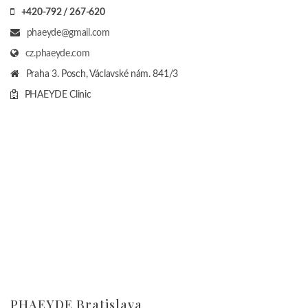
+420-792 / 267-620
phaeyde@gmail.com
cz.phaeyde.com
Praha 3. Posch, Václavské nám. 841/3
PHAEYDE Clinic
PHAEYDE Bratislava